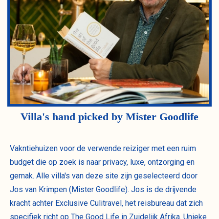
Villa's hand picked by Mister Goodlife
Vakntiehuizen voor de verwende reiziger met een ruim
budget die op zoek is naar privacy, luxe, ontzorging en
gemak. Alle villa's van deze site zijn geselecteerd door
Jos van Krimpen (Mister Goodlife). Jos is de drijvende
kracht achter Exclusive Culitravel, het reisbureau dat zich
specifiek richt op The Good Life in Zuidelijk Afrika. Unieke