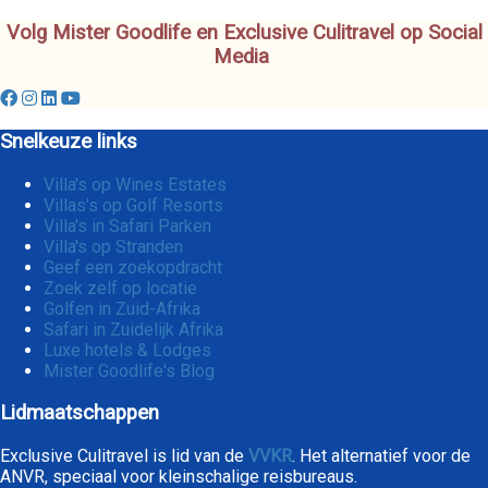
Volg Mister Goodlife en Exclusive Culitravel op Social
Media
Snelkeuze links
Villa's op Wines Estates
Villas's op Golf Resorts
Villa's in Safari Parken
Villa's op Stranden
Geef een zoekopdracht
Zoek zelf op locatie
Golfen in Zuid-Afrika
Safari in Zuidelijk Afrika
Luxe hotels & Lodges
Mister Goodlife's Blog
Lidmaatschappen
Exclusive Culitravel is lid van de
VVKR
. Het alternatief voor de
ANVR, speciaal voor kleinschalige reisbureaus.