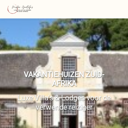
VAKANTIEHUIZEN ZUID-
AFRIKA
Luxe Villa's & Lodges voor de
verwende reiziger