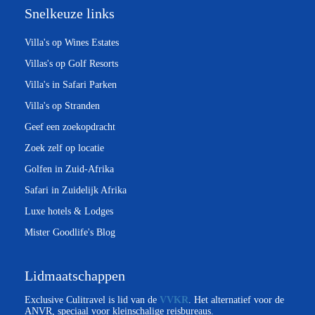
Snelkeuze links
 op de
e. Hierdoor
Villa's op Wines Estates
 website-
ren
Villas's op Golf Resorts
nte
Villa's in Safari Parken
enties
Villa's op Stranden
gebaseerd
Geef een zoekopdracht
 gedrag van
ezoeker.
Zoek zelf op locatie
Golfen in Zuid-Afrika
Safari in Zuidelijk Afrika
uren
Luxe hotels & Lodges
Mister Goodlife's Blog
Lidmaatschappen
Exclusive Culitravel is lid van de
VVKR
. Het alternatief voor de
ANVR, speciaal voor kleinschalige reisbureaus.