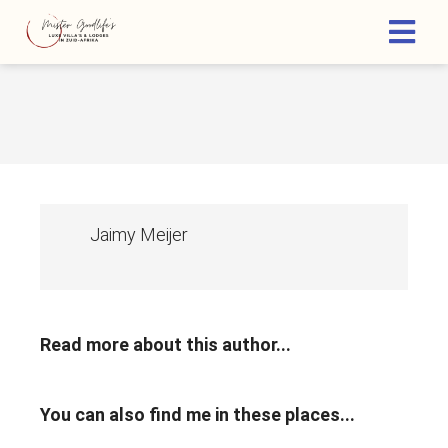
ngen
 policy
Jaimy Meijer
oneel
onele
s zijn
kelijk om
bsite te
Read more about this author...
ken. Ze
 gebruikt
asisfuncties
You can also find me in these places...
der deze