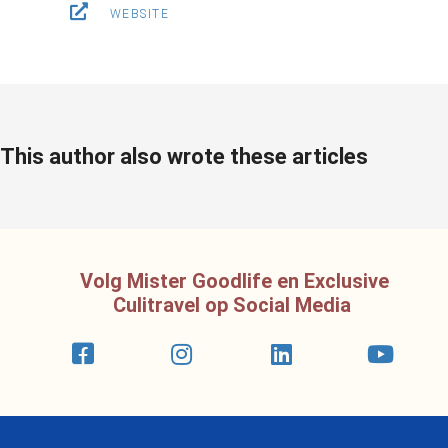
s kan de
WEBSITE
e niet
oneren.
ieken
ische
This author also wrote these articles
s worden
kt om
em
tie te
elen over
drag van
Volg Mister Goodlife en Exclusive
zoeker op
Culitravel op Social Media
site.
ing
ingcookies
 gebruikt
oekers te